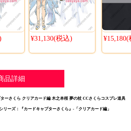
)
¥31,130(税込)
¥15,180
商品詳細
プタ
ーさくら クリアカード編 木之本桜 夢の杖 CCさくらコスプレ道具
シリーズ：『カードキャプターさくら』-「クリアカード編」