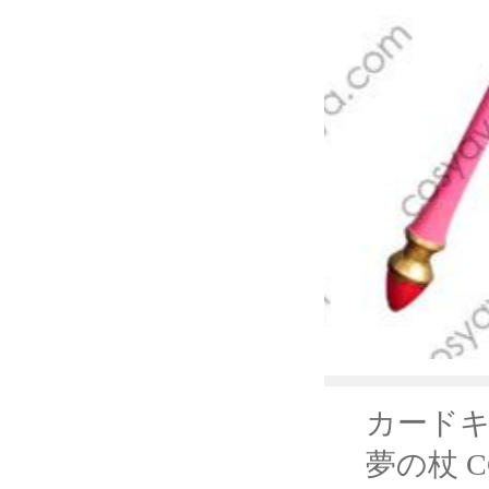
カードキ
夢の杖 