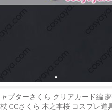
ャプターさくら クリアカード編 夢
杖 CCさくら 木之本桜 コスプレ道