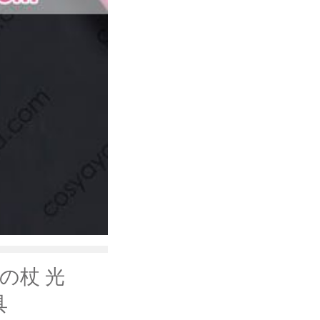
の杖 光
具