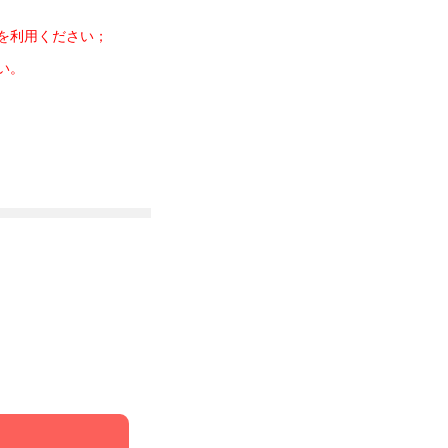
を利用ください；
い。