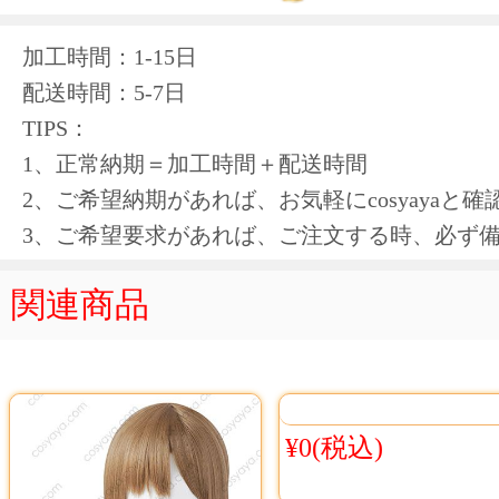
加工時間：1-15日
配送時間：5-7日
TIPS：
1、正常納期＝加工時間＋配送時間
2、ご希望納期があれば、お気軽にcosyayaと
3、ご希望要求があれば、ご注文する時、必ず
関連商品
¥0(税込)