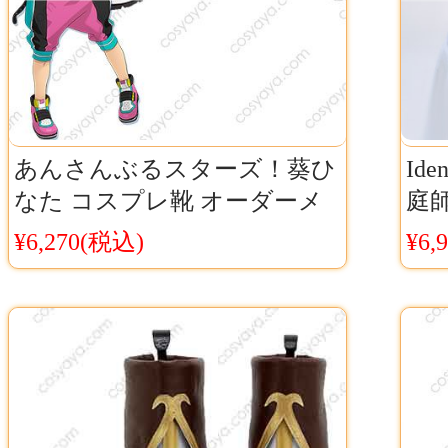
あんさんぶるスターズ！葵ひ
Id
なた コスプレ靴 オーダーメ
庭
イド あんスタ 2wink 靴
ン
¥6,270(税込)
¥6,
Co