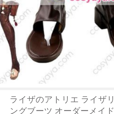
ライザのアトリエ ライザリ
ングブーツ オーダーメイド