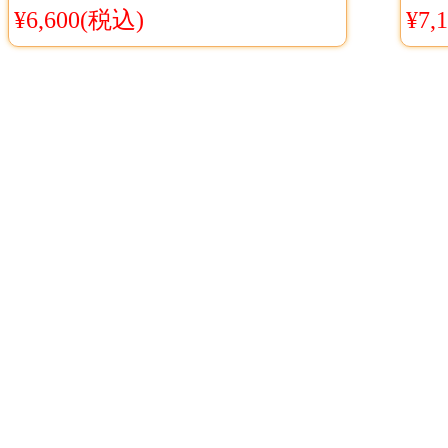
ダーメイド プリコネR ペコリ
プ
¥6,600(税込)
¥7,
ーヌ 靴 ブーツ