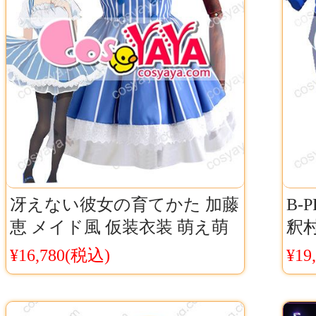
冴えない彼女の育てかた 加藤
B-
恵 メイド風 仮装衣装 萌え萌
釈村
え 冴えカノ 霞ヶ丘詩羽 メー
テ
¥16,780(税込)
¥19
ド風 ワンピース コスプレ衣
装 カスタムサイズ対応可能